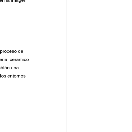
en la imagen 
 proceso de 
erial cerámico 
mbién una 
 los entornos 