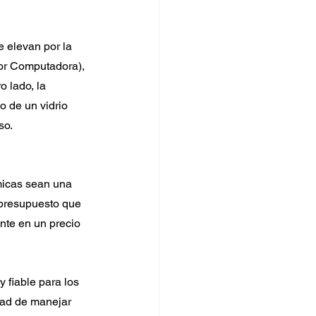
e elevan por la 
or Computadora), 
 lado, la 
o de un vidrio 
so.
micas sean una 
 presupuesto que 
nte en un precio 
 fiable para los 
dad de manejar 