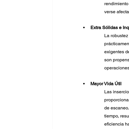
rendimiento
verse afect
Extra Sólidas e In
La robustez
prácticamen
exigentes de
son propens
operaciones
Mayor Vida Útil
Las insercio
proporciona
de escaneo. 
tiempo, resu
eficiencia h