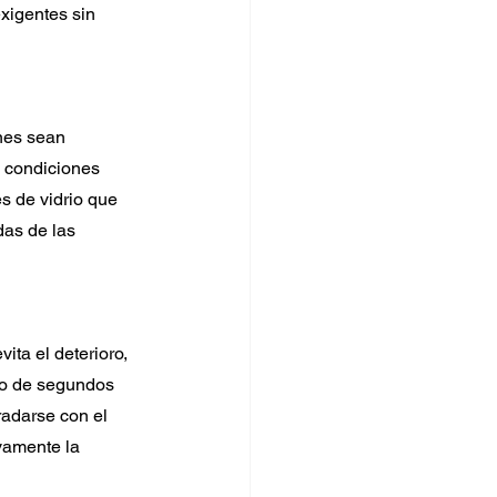
xigentes sin 
nes sean 
 condiciones 
s de vidrio que 
as de las 
ta el deterioro, 
ro de segundos 
radarse con el 
vamente la 