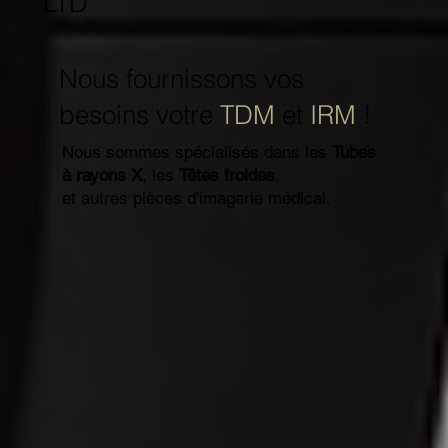
LTD
Nous fournissons vos
besoins votre
TDM
et
IRM
!
Nous sommes spécialisés dans les
Tubes
à rayons X
, les
Têtes froides
,
et autres pièces d'imagerie médical.